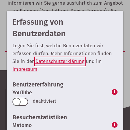
informieren wir Sie gerne ausführlich zum Angebot
an Räumen (Ausstattung, Preise, Termine) : Sie
erreichen uns unter Tel. 08821 603 55 00 oder
Erfassung von
schicken uns eine Mail
Benutzerdaten
weitere Informationen
Legen Sie fest, welche Benutzerdaten wir
erfassen dürfen. Mehr Informationen finden
Sie in der
Datenschutzerklärung
und im
Impressum
.
Benutzererfahrung
YouTube
i
Kontakt & Anfahrt
deaktiviert
Presse
Besucherstatistiken
Matomo
i
Impressum